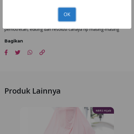
Dapatkan gamis Bestie di seluruh
Nibra's House
terdekat!!
OK
*Kesesuaian foto dan asli 90 - 100% dipengaruhi faktor cahaya
pemotretan, editing dan resolusi cahaya hp masing-masing
Bagikan
Produk Lainnya
NBRS Hijab