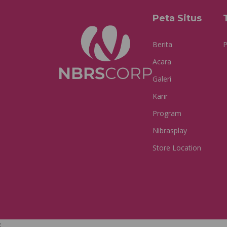
Peta Situs
Berita
P
Acara
Galeri
Karir
Program
Nibrasplay
Store Location
;