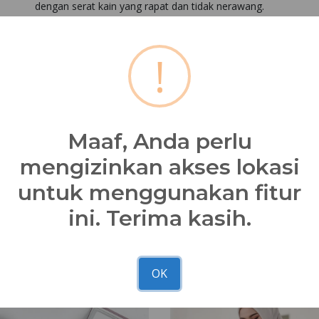
dengan serat kain yang rapat dan tidak nerawang.
Nibra's House
Dapatkan
Cresedia 016
di seluruh
terdekat!
!
*Kesesuaian foto dan asli 90 - 100% dipengaruhi faktor c
masing-masing
*Kesesuaian standard sizepack dengan asli 1-2cm
Maaf, Anda perlu
Bagikan
mengizinkan akses lokasi
untuk menggunakan fitur
ini. Terima kasih.
OK
NBRS Footwear
Youth