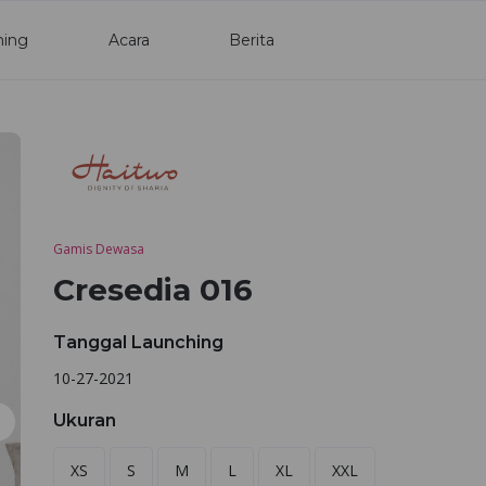
ning
Acara
Berita
Gamis Dewasa
Cresedia 016
Tanggal Launching
10-27-2021
Ukuran
XS
S
M
L
XL
XXL