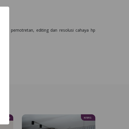
ahaya pemotretan, editing dan resolusi cahaya hp
 Inspire
N’BRS