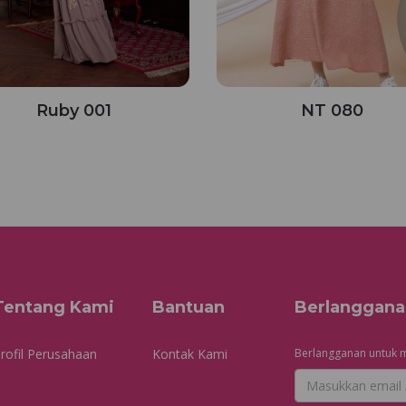
Ruby 001
NT 080
Tentang Kami
Bantuan
Berlanggana
rofil Perusahaan
Kontak Kami
Berlangganan untuk m