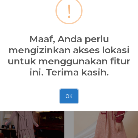
!
hp masing-masing
Bagikan
Maaf, Anda perlu
mengizinkan akses lokasi
untuk menggunakan fitur
ini. Terima kasih.
Haitwo
OK