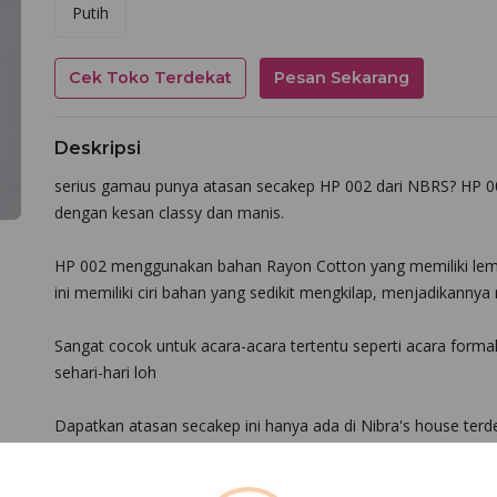
Putih
Cek Toko Terdekat
Pesan Sekarang
Deskripsi
serius gamau punya atasan secakep HP 002 dari NBRS? HP 002
dengan kesan classy dan manis.
HP 002 menggunakan bahan Rayon Cotton yang memiliki lembu
ini memiliki ciri bahan yang sedikit mengkilap, menjadikann
Sangat cocok untuk acara-acara tertentu seperti acara forma
sehari-hari loh
Dapatkan atasan secakep ini hanya ada di Nibra's house ter
NOTE
: Kesesuaian foto dan asli 90 - 100% dipengaruhi fakto