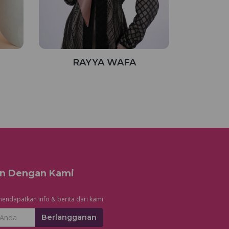
RAYYA WAFA
n Dengan Kami
endapatkan info & berita dari kami
Berlangganan