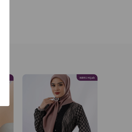
N’BRS
NBRS Hijab