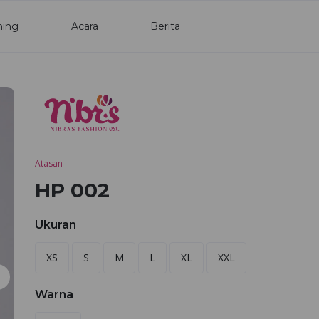
ning
Acara
Berita
Atasan
HP 002
Ukuran
XS
S
M
L
XL
XXL
Warna