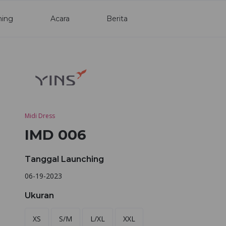
ning
Acara
Berita
Midi Dress
IMD 006
Tanggal Launching
06-19-2023
Ukuran
XS
S/M
L/XL
XXL