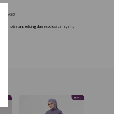
terdekat!
ya pemotretan, editing dan resolusi cahaya hp
N’BRS
N’BRS