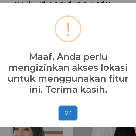
gatal dikulit, sehingga sangat nyaman digunakan.
Tunggu apalagi miliki tunik IMD 006 di seluruh
Nibra's House
!
*Kesesuaian foto dan asli 90 - 100% dipengaruhi faktor caha
masing-masing
Bagikan
Maaf, Anda perlu
mengizinkan akses lokasi
untuk menggunakan fitur
ini. Terima kasih.
OK
NBRS Hijab