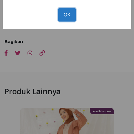
terdekat!
OK
*Kesesuaian foto dan asli 90 - 100% dipengaruhi faktor cahaya
pemotretan, editing dan resolusi cahaya hp masing-masing
Bagikan
Produk Lainnya
Youth Inspire