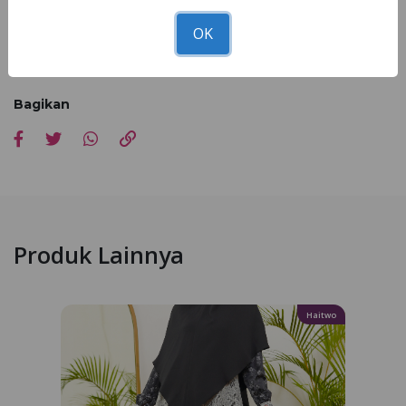
*Kesesuaian foto dan asli 90 - 100% dipengaruhi faktor cahaya
OK
pemotretan, editing dan resolusi cahaya hp masing-masing
Bagikan
Produk Lainnya
Haitwo