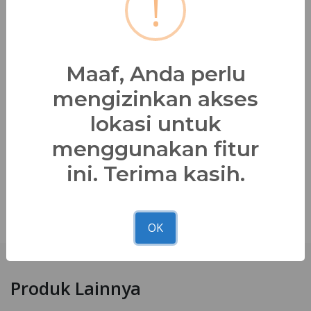
!
Deskripsi
Material:
Denim
Maaf, Anda perlu
mengizinkan akses
Detail Produk:
Kerah Kemeja
lokasi untuk
Saku Depan
menggunakan fitur
Full Kancing
ini. Terima kasih.
Bagikan
OK
Produk Lainnya