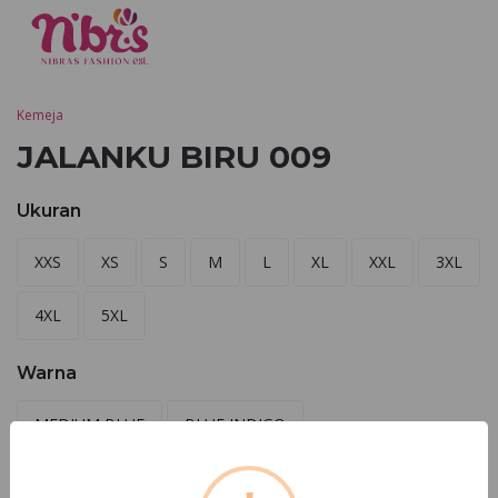
Kemeja
JALANKU BIRU 009
Ukuran
XXS
XS
S
M
L
XL
XXL
3XL
4XL
5XL
Warna
MEDIUM BLUE
BLUE INDIGO
Cek Toko Terdekat
Pesan Sekarang