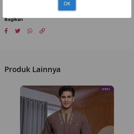
proses editing, serta resolusi dan pengaturan layar di masing-
OK
masing ponsel.
Bagikan
Produk Lainnya
N’BRS