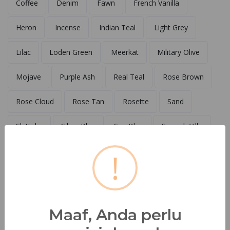
Coffee
Denim
Fawn
French Vanilla
Heron
Incense
Indian Teal
Light Grey
Lilac
Loden Green
Meerkat
Military Olive
Mojave
Purple Ash
Real Teal
Rose Brown
Rose Cloud
Rose Tan
Rosette
Sand
Shittake
Silver Blue
Spa Blue
Spanish Villa
Winter Pear
!
Cek Toko Terdekat
Pesan Sekarang
Maaf, Anda perlu
Deskripsi