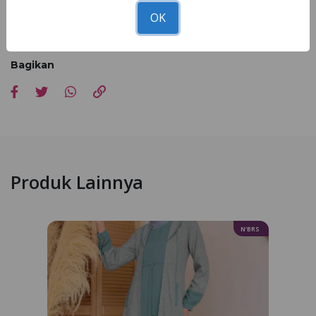
Catatan : Kesesuaian foto dan asli 90 - 100% dipengaruhi faktor
OK
cahaya pemotretan, editing dan resolusi cahaya dari setiap hp
masing-masing
Bagikan
Produk Lainnya
N’BRS