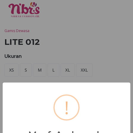
Gamis Dewasa
LITE 012
Ukuran
XS
S
M
L
XL
XXL
Warna
!
BROWN
BLACK
VIOLET
CREAM
Cek Toko Terdekat
Pesan Sekarang