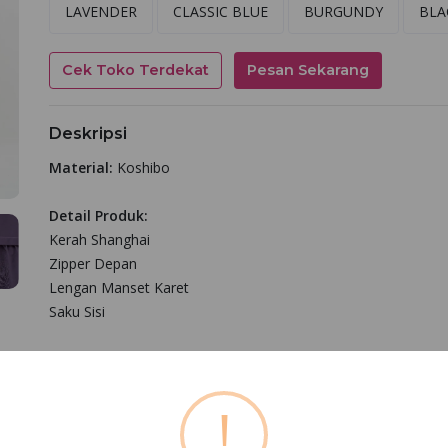
LAVENDER
CLASSIC BLUE
BURGUNDY
BLA
Cek Toko Terdekat
Pesan Sekarang
Deskripsi
Material:
Koshibo
Detail Produk:
Kerah Shanghai
Zipper Depan
Lengan Manset Karet
Saku Sisi
Bagikan
!