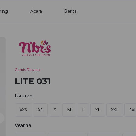
ning
Acara
Berita
Gamis Dewasa
LITE 031
Ukuran
XXS
XS
S
M
L
XL
XXL
3X
Warna