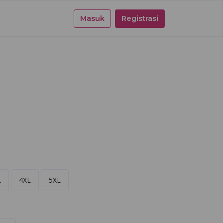
Masuk
Registrasi
L
4XL
5XL