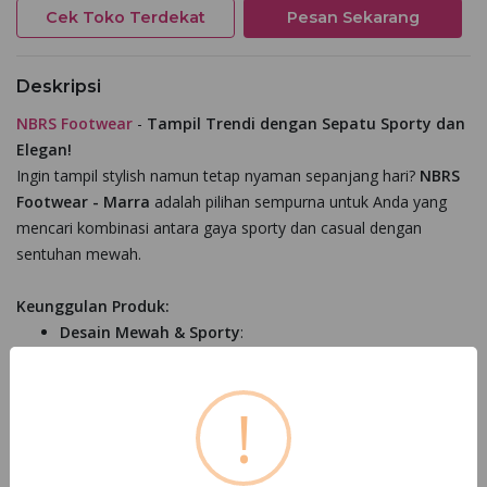
Cek Toko Terdekat
Pesan Sekarang
Deskripsi
NBRS Footwear
-
Tampil Trendi dengan Sepatu Sporty dan
Elegan!
Ingin tampil stylish namun tetap nyaman sepanjang hari?
NBRS
Footwear - Marra
adalah pilihan sempurna untuk Anda yang
mencari kombinasi antara gaya sporty dan casual dengan
sentuhan mewah.
Keunggulan Produk:
Desain Mewah & Sporty
:
Dirancang khusus untuk Anda yang ingin tampil sporty
dengan sentuhan elegan. Cocok untuk aktivitas sehari-hari
!
maupun acara santai.
Material Premium
:
Faux Leather Premium
: Lentur, kuat, dan nyaman,