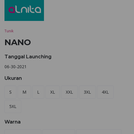
Tunik
NANO
Tanggal Launching
06-30-2021
Ukuran
S
M
L
XL
XXL
3XL
4XL
5XL
Warna