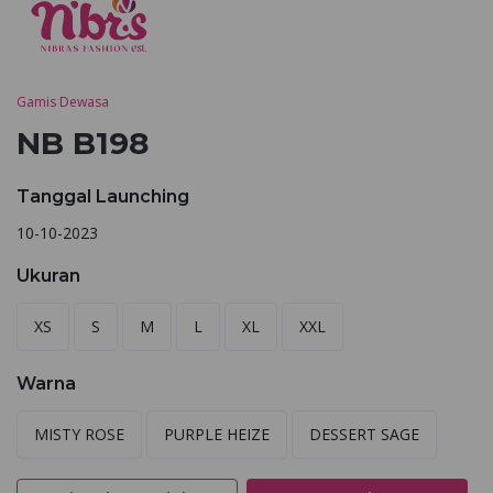
Gamis Dewasa
NB B198
Tanggal Launching
10-10-2023
Ukuran
XS
S
M
L
XL
XXL
Warna
MISTY ROSE
PURPLE HEIZE
DESSERT SAGE