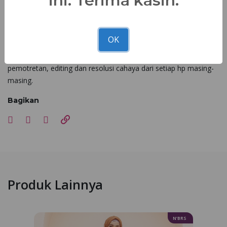
ini. Terima kasih.
Tunggu apalagi? Miliki Gamis NB B198 di
Nibra's House
terdekat!!
OK
*Kesesuaian foto dan asli 90 - 100% dipengaruhi faktor cahaya
pemotretan, editing dan resolusi cahaya dari setiap hp masing-
masing.
Bagikan
Produk Lainnya
N’BRS