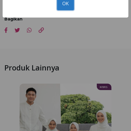
cahaya pemotretan, editing dan resolusi cahaya dari setiap hp
OK
masing-masing
Bagikan
Produk Lainnya
N’BRS