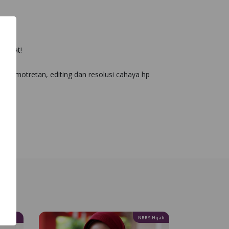
rdekat!
ya pemotretan, editing dan resolusi cahaya hp
N’BRS
NBRS Hijab