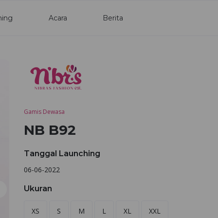
ning
Acara
Berita
Gamis Dewasa
NB B92
Tanggal Launching
06-06-2022
Ukuran
XS
S
M
L
XL
XXL