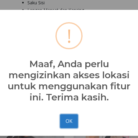
Saku Sisi
Lengan Manset dan Kancing
Variasi Layer.
!
Nibra's House
Dapatkan gamis cantik NB B92
di seluruh
te
*Kesesuaian foto dan asli 90 - 100% dipengaruhi faktor caha
masing-masing
Maaf, Anda perlu
Bagikan
mengizinkan akses lokasi
untuk menggunakan fitur
ini. Terima kasih.
OK
N’BRS