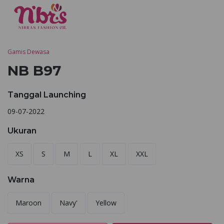
Gamis Dewasa
NB B97
Tanggal Launching
09-07-2022
Ukuran
XS
S
M
L
XL
XXL
Warna
Maroon
Navy'
Yellow