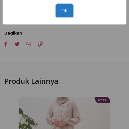
Nibra's House
Miliki gamis cantik NB B97 di seluruh
terdekat!
OK
*Kesesuaian foto dan asli 90 - 100% dipengaruhi faktor cahaya
pemotretan, editing dan resolusi cahaya hp masing-masing
Bagikan
Produk Lainnya
N’BRS