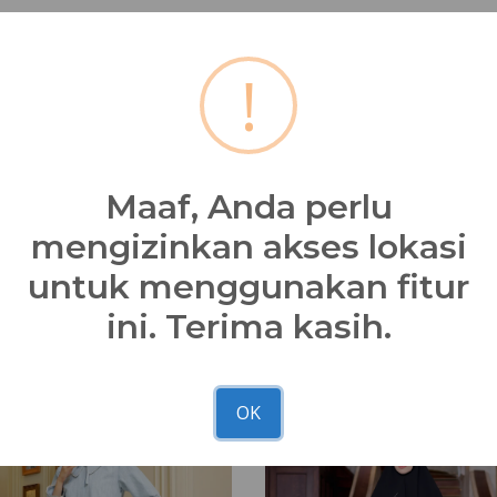
Yuk, maksimalkan style ibadah Kamu dengan koko NK 095 dan
!
Catatan : Kesesuaian foto dan asli 90 - 100% dipengaruhi fak
dari setiap hp masing-masing
Bagikan
Maaf, Anda perlu
mengizinkan akses lokasi
untuk menggunakan fitur
ini. Terima kasih.
OK
Youth Inspire