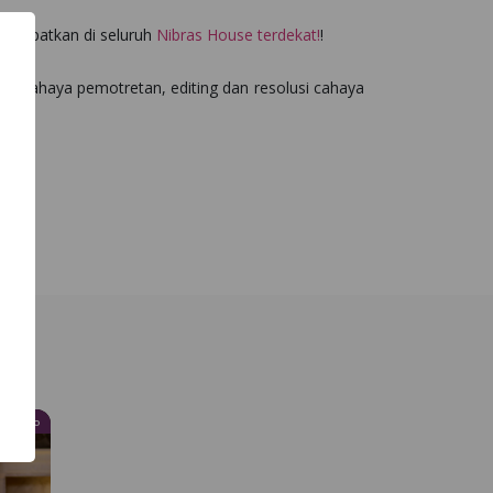
 dapatkan di seluruh
Nibras House terdekat!
!
tor cahaya pemotretan, editing dan resolusi cahaya
Haitwo