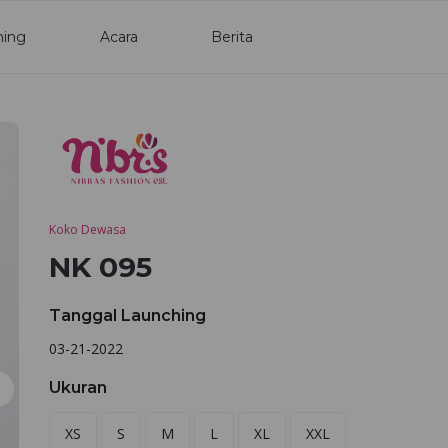
ning
Acara
Berita
Koko Dewasa
NK 095
Tanggal Launching
03-21-2022
Ukuran
XS
S
M
L
XL
XXL