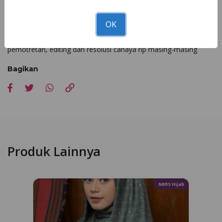
Nibra's House
Miliki koko elegan NK 097 di seluruh
terdekat!
OK
*Kesesuaian foto dan asli 90 - 100% dipengaruhi faktor cahaya
pemotretan, editing dan resolusi cahaya hp masing-masing
Bagikan
Produk Lainnya
NBRS Hijab