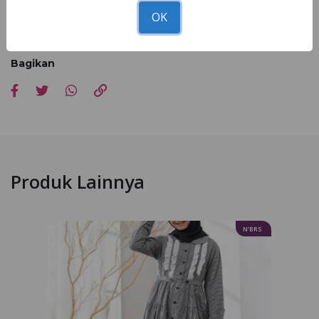
OK
*Kesesuaian foto dan asli 90 - 100% dipengaruhi faktor cahaya
pemotretan, editing dan resolusi cahaya hp masing-masing
Bagikan
Produk Lainnya
N’BRS