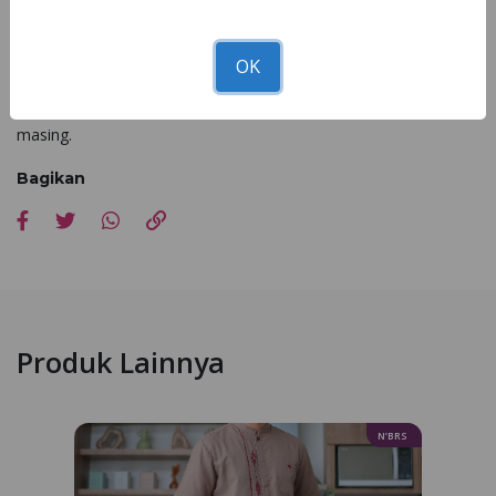
Tunggu apalagi? Segera pesan dengan klik tombol atau
langsung ke
Nibra's House
terdekat!!
OK
*Kesesuaian foto dan asli 90 - 100% dipengaruhi faktor cahaya
pemotretan, editing dan resolusi cahaya dari setiap hp masing-
masing.
Bagikan
Produk Lainnya
N’BRS