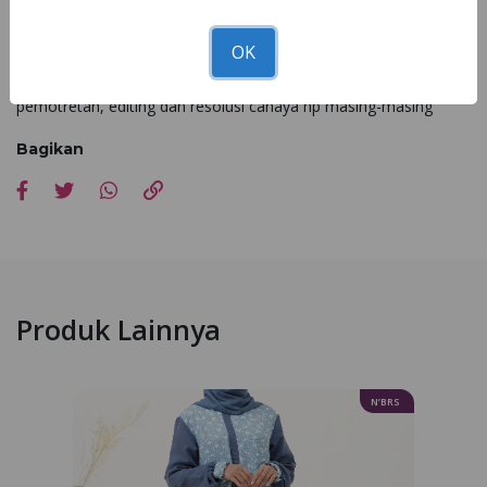
Tunggu apalagi miliki gamis NS 091 di seluruh
Nibra's House
terdekat sekarang!
OK
*Kesesuaian foto dan asli 90 - 100% dipengaruhi faktor cahaya
pemotretan, editing dan resolusi cahaya hp masing-masing
Bagikan
Produk Lainnya
N’BRS