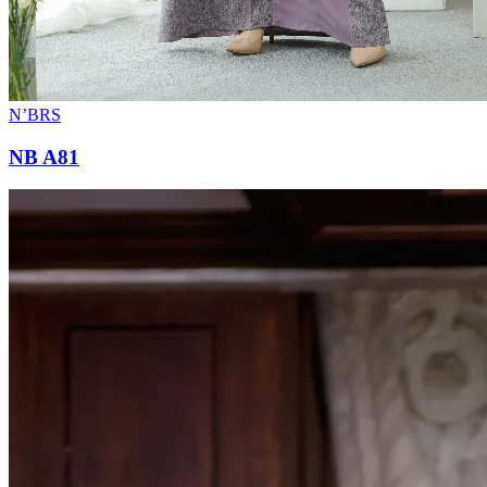
N’BRS
NB A81