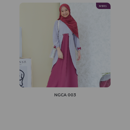
N’BRS
NGCA 003