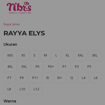
Rayya Series
RAYYA ELYS
Ukuran
XXS
XS
S
M
L
XL
XXL
3XL
4XL
5XL
P0
P0+
P1
P3
P5
P7
P9
P11
l0
l0+
l2
L4
L6
L8
L10
L12
Warna