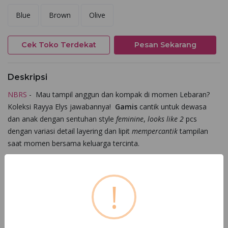
Blue
Brown
Olive
Cek Toko Terdekat
Pesan Sekarang
Deskripsi
NBRS
- Mau tampil anggun dan kompak di momen Lebaran?
Koleksi Rayya Elys jawabannya!
Gamis
cantik untuk dewasa
dan anak dengan sentuhan style
feminine
,
looks like 2
pcs
dengan variasi detail layering dan lipit
mempercantik
tampilan
saat momen bersama keluarga tercinta.
Menggunakan bahan
Sky Silk Mix Royal Symphony Mix
Ceruty
adalah kain premium yang terbuat dari campuran serat
!
sintetis dan ceruty, menawarkan tekstur halus, lembut, dan
ringan. Kain ini memiliki daya jatuh yang elegan, tidak mudah
kusut, serta memberikan tampilan mewah dan anggun. Cocok