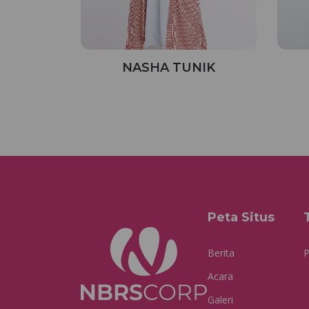
NASHA TUNIK
Peta Situs
Berita
P
Acara
Galeri