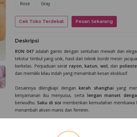
Rose
Gray
Cek Toko Terdekat
Pesan Sekarang
Deskripsi
RON 047
adalah gamis dengan sentuhan mewah dan elegan
tekstur timbul yang unik, hasil dari teknik bordir mesin jacq
berkelas. Perpaduan serat
rayon
,
katun
,
wol
, dan
polieste
dan memiliki kilau indah yang menambah kesan eksklusif.
Desainnya dilengkapi dengan
kerah shanghai
yang men
kenyamanan ibu menyusui, serta
lengan manset denga
berwudhu.
Saku di sisi
memberikan kemudahan membawa ba
menambah aksen manis dan feminin.
Catatan: Tingkat kemiripan antara foto dan produk asli se
pemotretan, proses editing, serta resolusi dan pengaturan la