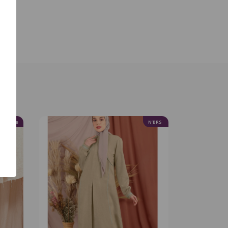
 Inspire
N’BRS