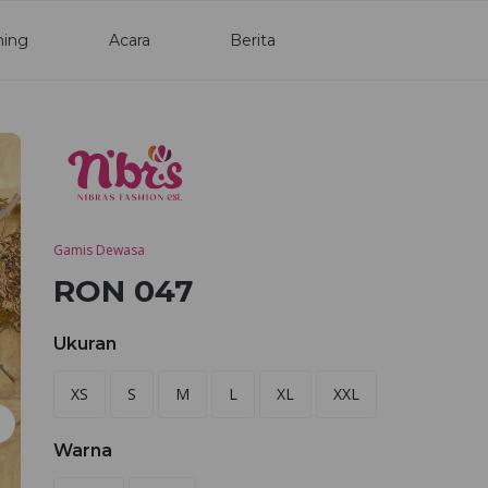
ning
Acara
Berita
Gamis Dewasa
RON 047
Ukuran
XS
S
M
L
XL
XXL
Warna