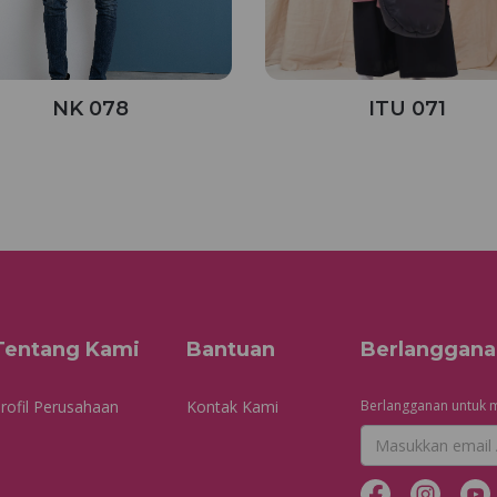
NK 078
ITU 071
Tentang Kami
Bantuan
Berlanggana
rofil Perusahaan
Kontak Kami
Berlangganan untuk m