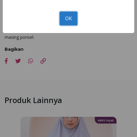
nyaman di berbagai kesempatan.
Catatan: Tingkat kemiripan antara foto dan produk asli sekitar
OK
90 - 100%, tergantung pada pencahayaan saat pemotretan,
proses editing, serta resolusi dan pengaturan layar di masing-
masing ponsel.
Bagikan
Produk Lainnya
NBRS Hijab