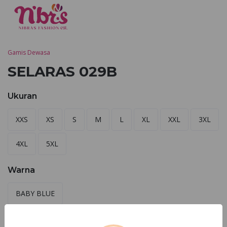
Gamis Dewasa
SELARAS 029B
Ukuran
XXS
XS
S
M
L
XL
XXL
3XL
4XL
5XL
Warna
BABY BLUE
Cek Toko Terdekat
Pesan Sekarang