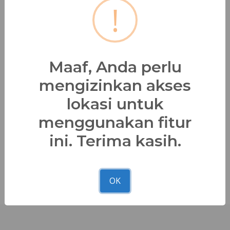
!
Deskripsi
Material:
Soft Viscose & Persiva
Maaf, Anda perlu
Detail Produk:
mengizinkan akses
Kerah Shanghai
Variasi Kancing Cina
lokasi untuk
Variasi Layer
menggunakan fitur
Saku Sisi
Zipper Belakang
ini. Terima kasih.
Bagikan
OK