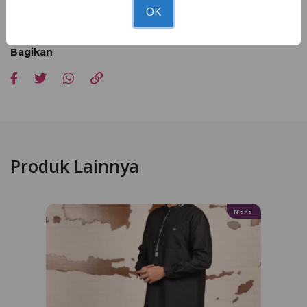
100%
(dipengaruhi pencahayaan & resolusi layar).
OK
Toleransi ukuran:
±1-2 cm
(mengikuti standar sizepack)
Bagikan
Produk Lainnya
N’BRS