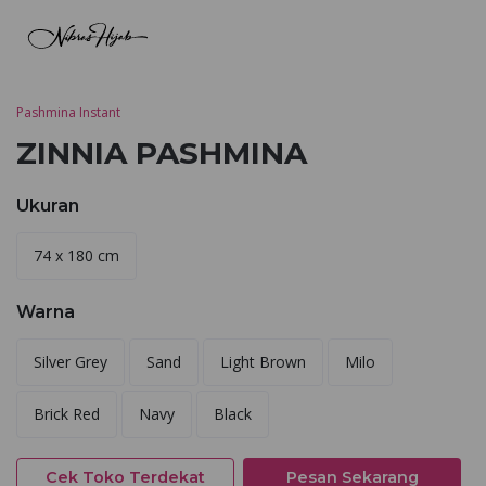
Pashmina Instant
ZINNIA PASHMINA
Ukuran
74 x 180 cm
Warna
Silver Grey
Sand
Light Brown
Milo
Brick Red
Navy
Black
Cek Toko Terdekat
Pesan Sekarang