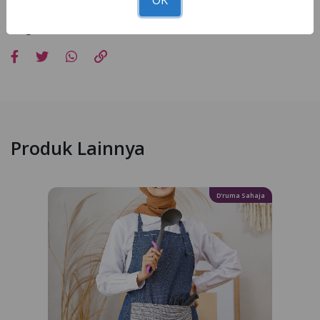
pemotretan, editing dan resolusi cahaya hp masing-masing
Bagikan
Produk Lainnya
D'ruma Sahaja