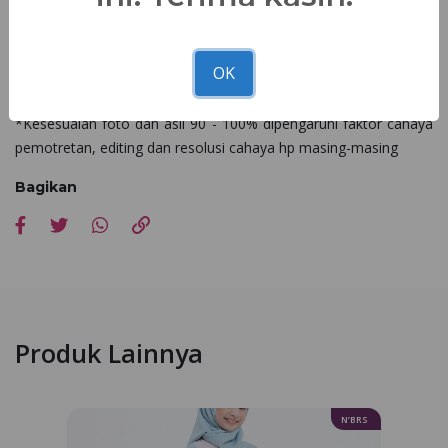
panas.
Nibra's House
Miliki atasan cantik anak NA 049 di seluruh
OK
terdekat!
*Kesesuaian foto dan asli 90 - 100% dipengaruhi faktor cahaya
pemotretan, editing dan resolusi cahaya hp masing-masing
Bagikan
Produk Lainnya
N’BRS