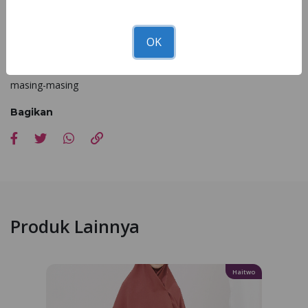
Nibra's House
Segera dapatkan NB B45 di seluruh
terdekat!
OK
Catatan : Kesesuaian foto dan asli 90 - 100% dipengaruhi faktor
cahaya pemotretan, editing dan resolusi cahaya dari setiap hp
masing-masing
Bagikan
Produk Lainnya
Haitwo