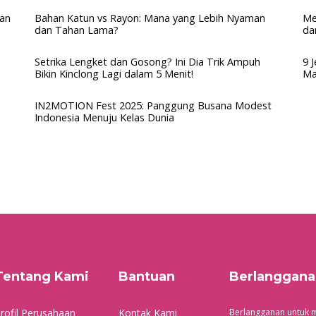
dan
Bahan Katun vs Rayon: Mana yang Lebih Nyaman
Me
dan Tahan Lama?
da
Setrika Lengket dan Gosong? Ini Dia Trik Ampuh
9 
Bikin Kinclong Lagi dalam 5 Menit!
Ma
IN2MOTION Fest 2025: Panggung Busana Modest
Indonesia Menuju Kelas Dunia
Tentang Kami
Bantuan
Berlanggana
rofil Perusahaan
Kontak Kami
Berlangganan untuk m